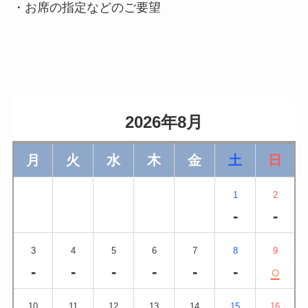
・お席の指定などのご要望
                    2026年8月                
月
火
水
木
金
土
日
1
2
-
-
3
4
5
6
7
8
9
-
-
-
-
-
-
○
10
11
12
13
14
15
16