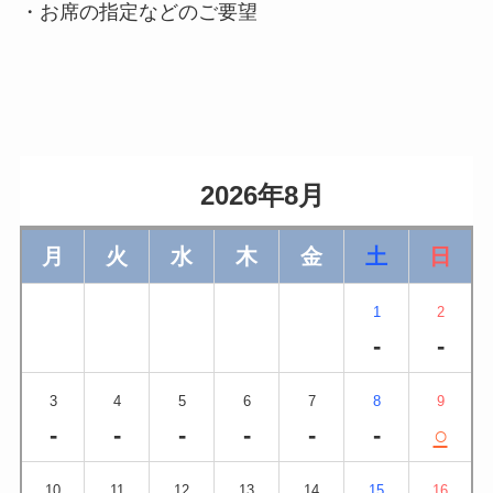
・お席の指定などのご要望
                    2026年8月                
月
火
水
木
金
土
日
1
2
-
-
3
4
5
6
7
8
9
-
-
-
-
-
-
○
10
11
12
13
14
15
16